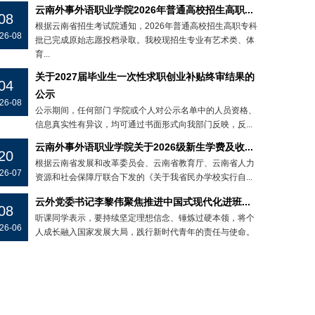
云南外事外语职业学院2026年普通高校招生高职...
08
根据云南省招生考试院通知，2026年普通高校招生高职专科
26-08
批已完成原始志愿投档录取。我校现招生专业有艺术类、体
育...
关于2027届毕业生一次性求职创业补贴终审结果的
04
公示
26-08
公示期间，任何部门 学院或个人对公示名单中的人员资格、
信息真实性有异议，均可通过书面形式向我部门反映，反...
云南外事外语职业学院关于2026级新生学费及收...
20
根据云南省发展和改革委员会、云南省教育厅、云南省人力
26-07
资源和社会保障厅联合下发的《关于我省民办学校实行自...
云外党委书记李黎伟聚焦推进中国式现代化进班...
08
听课同学表示，要持续坚定理想信念、锤炼过硬本领，将个
26-06
人成长融入国家发展大局，践行新时代青年的责任与使命。