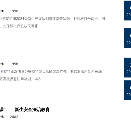
1990
20
业学院组织2024级新生开展法制微课堂普法强、补短板打击两卡、网
。龙保派出所驻校民警张
20
1958
业学院特邀嵩明县公安局特警大队民警高广亮、龙保派出所副所长杨
20
区高校反恐防暴培训。本次
20
课”——新生安全法治教育
2002