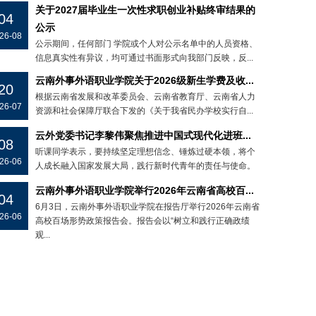
关于2027届毕业生一次性求职创业补贴终审结果的
04
公示
26-08
公示期间，任何部门 学院或个人对公示名单中的人员资格、
信息真实性有异议，均可通过书面形式向我部门反映，反...
云南外事外语职业学院关于2026级新生学费及收...
20
根据云南省发展和改革委员会、云南省教育厅、云南省人力
26-07
资源和社会保障厅联合下发的《关于我省民办学校实行自...
云外党委书记李黎伟聚焦推进中国式现代化进班...
08
听课同学表示，要持续坚定理想信念、锤炼过硬本领，将个
26-06
人成长融入国家发展大局，践行新时代青年的责任与使命。
云南外事外语职业学院举行2026年云南省高校百...
04
6月3日，云南外事外语职业学院在报告厅举行2026年云南省
26-06
高校百场形势政策报告会。报告会以“树立和践行正确政绩
观...