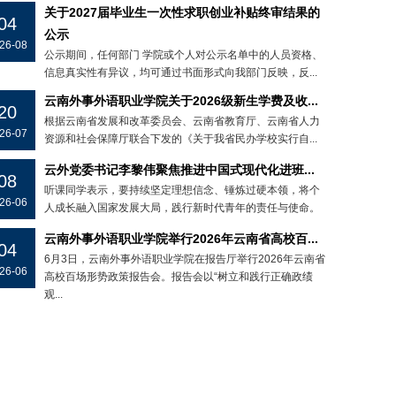
关于2027届毕业生一次性求职创业补贴终审结果的
04
公示
26-08
公示期间，任何部门 学院或个人对公示名单中的人员资格、
信息真实性有异议，均可通过书面形式向我部门反映，反...
云南外事外语职业学院关于2026级新生学费及收...
20
根据云南省发展和改革委员会、云南省教育厅、云南省人力
26-07
资源和社会保障厅联合下发的《关于我省民办学校实行自...
云外党委书记李黎伟聚焦推进中国式现代化进班...
08
听课同学表示，要持续坚定理想信念、锤炼过硬本领，将个
26-06
人成长融入国家发展大局，践行新时代青年的责任与使命。
云南外事外语职业学院举行2026年云南省高校百...
04
6月3日，云南外事外语职业学院在报告厅举行2026年云南省
26-06
高校百场形势政策报告会。报告会以“树立和践行正确政绩
观...