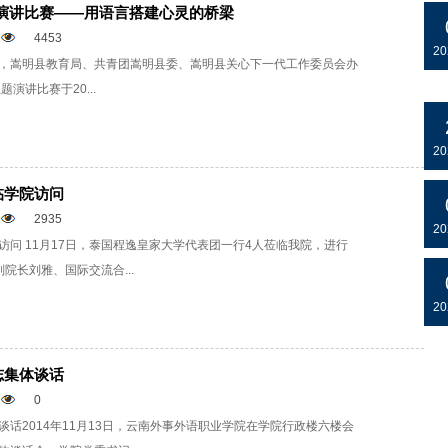
题演讲比赛——用语言搭建心灵的桥梁
4453
20
，嵩明县教育局、共青团嵩明县委、嵩明县关心下一代工作委员会办
演讲比赛于20...
20
临学院访问
2935
20
问 11月17日，泰国程逸皇家大学代表团一行4人莅临我院，进行
院长刘雅、国际交流合...
20
志集体谈话
0
话2014年11月13日，云南外事外语职业学院在学院行政楼六楼会