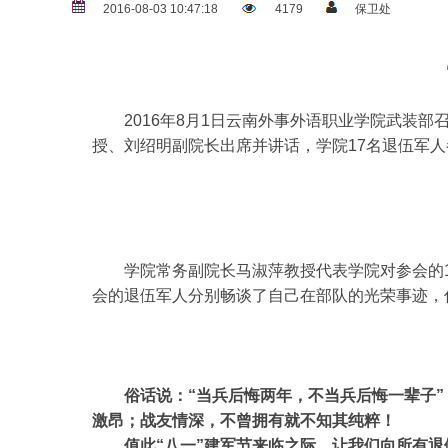
2016-08-03 10:47:18
4179
保卫处
2016年8月1日云南外事外语职业学院武装部召
授、刘绍明副院长出席并讲话，学院17名退伍军
学院常务副院长马淑萍教授代表学院对参会的1
会的退伍军人分别畅谈了自己在部队的光荣事迹，
俗话说：“当兵后悔两年，不当兵后悔一辈子”
激昂；战友情深，不曾拥有就不知其纯粹！
值此“八一”建军节来临之际，让我们向所有