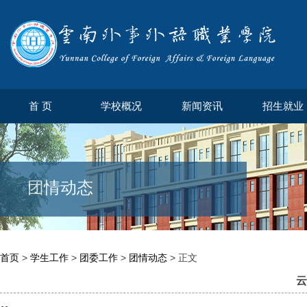
首 页
学校概况
新闻资讯
招生就业
团情动态
首页
>
学生工作
>
团委工作
>
团情动态
> 正文
云