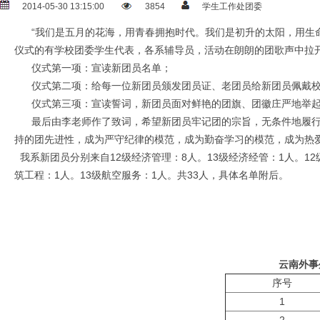
2014-05-30 13:15:00
3854
学生工作处团委
“我们是五月的花海，用青春拥抱时代。我们是初升的太阳，用生命点
仪式的有学校团委学生代表，各系辅导员，活动在朗朗的团歌声中
仪式第一项：宣读新团员名单；
仪式第二项：给每一位新团员颁发团员证、老团员给新团员佩戴
仪式第三项：宣读誓词，新团员面对鲜艳的团旗、团徽庄严地举起
最后由李老师作了致词，希望新团员牢记团的宗旨，无条件地履行团
持的团先进性，成为严守纪律的模范，成为勤奋学习的模范，成为热
我系新团员分别来自12级经济管理：8人。13级经济经管：1人。12级
筑工程：1人。13级航空服务：1人。共33人，具体名单附后。
云南外事
序号
1