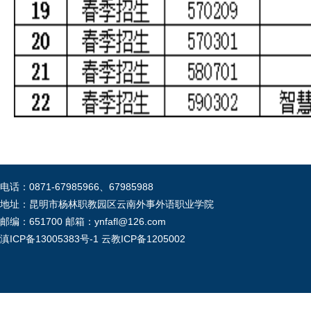
电话：0871-67985966、67985988
地址：昆明市杨林职教园区云南外事外语职业学院
邮编：651700 邮箱：ynfafl@126.com
滇ICP备13005383号-1
云教ICP备1205002