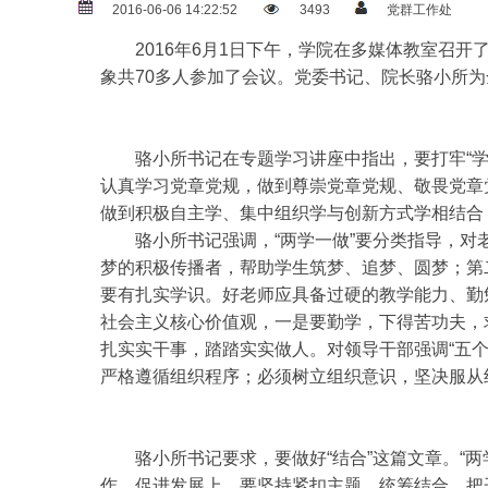
2016-06-06 14:22:52
3493
党群工作处
2016年6月1日下午，学院在多媒体教室召
象共70多人参加了会议。党委书记、院长骆小所为
骆小所书记在专题学习讲座中指出，要打牢“学
认真学习党章党规，做到尊崇党章党规、敬畏党章
做到积极自主学、集中组织学与创新方式学相结合
骆小所书记强调，“两学一做”要分类指导，
梦的积极传播者，帮助学生筑梦、追梦、圆梦；第
要有扎实学识。好老师应具备过硬的教学能力、勤
社会主义核心价值观，一是要勤学，下得苦功夫，
扎实实干事，踏踏实实做人。对领导干部强调“五
严格遵循组织程序；必须树立组织意识，坚决服从
骆小所书记要求，要做好“结合”这篇文章。“两学
作、促进发展上，要坚持紧扣主题、统筹结合，把