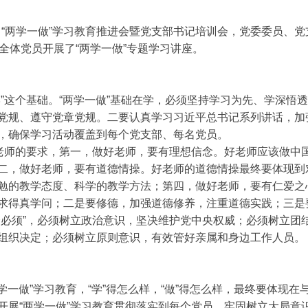
开了“两学一做”学习教育推进会暨党支部书记培训会，党委委员、
全体党员开展了“两学一做”专题学习讲座。
”这个基础。“两学一做”基础在学，必须坚持学习为先、学深悟
党规、遵守党章党规。二要认真学习习近平总书记系列讲话，加
，确保学习活动覆盖到每个党支部、每名党员。
对老师的要求，第一，做好老师，要有理想信念。好老师应该做中
二，做好老师，要有道德情操。好老师的道德情操最终要体现到
勉的教学态度、科学的教学方法；第四，做好老师，要有仁爱之
求得真学问；二是要修德，加强道德修养，注重道德实践；三是
个必须”，必须树立政治意识，坚决维护党中央权威；必须树立团
组织决定；必须树立原则意识，有效管好亲属和身边工作人员。
一做”学习教育，“学”得怎么样，“做”得怎么样，最终要体现
开展“两学一做”学习教育贯彻落实到每个党员，牢固树立大局意