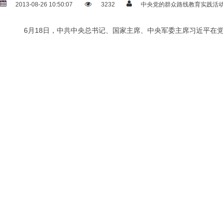
2013-08-26 10:50:07
3232
中央党的群众路线教育实践活
6月18日，中共中央总书记、国家主席、中央军委主席习近平在党