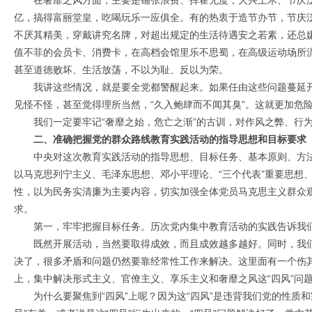
在奢靡之风方面，主要是铺张浪费、挥霍无度，大兴土木、节庆
亿，搞得富丽堂皇，吃喝玩乐一应俱全。有的热衷于造节办节，节庆
不厌其精美，穿戴讲究名牌，对超出规定的生活待遇安之若素，还总嫌
值不菲的会员卡、消费卡，在高档会馆里乐不思蜀，在高级运动场所
甚至道德败坏、生活放荡，不以为耻、反以为荣。
我讲这些情况，就是要全党都警醒起来。如果任由这些问题蔓延开
见怪不怪，甚至觉得理所当然，“久入鲍肆而不闻其臭”。这就更加危
我们一定要牢记“奢靡之始，危亡之渐”的古训，对作风之弊、行
二、准确把握党的群众路线教育实践活动的指导思想和目标要求
中央对这次教育实践活动的指导思想、目标任务、基本原则、方
以马克思列宁主义、毛泽东思想、邓小平理论、“三个代表”重要思想
性，以为民务实清廉为主要内容，切实加强全体党员马克思主义群众
求。
第一，牢牢把握目标任务。历次党内集中教育活动的实践告诉我
既然开展活动，当然要取得成效，而且成效越多越好。同时，我
决了，很多矛盾和问题仍然要靠经常性工作来解决。这里面有一个伤
上，集中解决形式主义、官僚主义、享乐主义和奢靡之风这“四风”问
为什么要聚焦到“四风”上呢？因为这“四风”是违背我们党的性