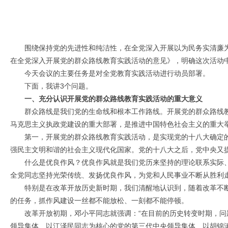
围绕保持党的先进性和纯洁性，在全党深入开展以为民务实清廉为
在全党深入开展党的群众路线教育实践活动的意见》，明确这次活动
今天会议的主要任务是对全党教育实践活动进行动员部署。
下面，我讲3个问题。
一、充分认识开展党的群众路线教育实践活动的重大意义
群众路线是我们党的生命线和根本工作路线。开展党的群众路线
马克思主义执政党建设的重大部署，是推进中国特色社会主义的重大
第一，开展党的群众路线教育实践活动，是实现党的十八大确定的
强民主文明和谐的社会主义现代化国家。党的十八大之后，党中央又
什么是优良作风？优良作风就是我们党历来坚持的理论联系实际
全党同志坚持光荣传统、发扬优良作风，为党和人民事业不断从胜利
特别是在改革开放历史新时期，我们清醒地认识到，随着改革不
的任务，抓作风建设一丝都不能放松、一刻都不能停顿。
改革开放初期，邓小平同志就强调：“在目前的历史转变时期，问
领导集体、以江泽民同志为核心的党的第三代中央领导集体、以胡锦涛