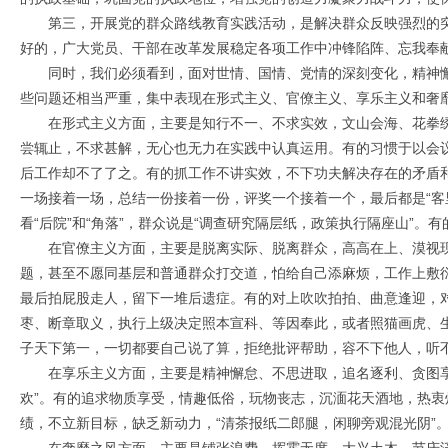
第三，开展党的群众路线教育实践活动，是解决群众反映强烈的
好的，广大党员、干部在改革发展稳定各项工作中冲锋陷阵、忘我奉
同时，我们必须看到，面对世情、国情、党情的深刻变化，精神
些问题还相当严重，集中表现在形式主义、官僚主义、享乐主义和奢靡
在形式主义方面，主要是知行不一、不求实效，文山会海、花拳
尝辄止，不求甚解，无心也无力在实践中认真运用。有的习惯于以会
后工作却不了了之。有的抓工作不讲实效，不下功夫解决存在的矛盾
一场接着一场，总结一份接着一份，评奖一个接着一个，最后都是“客里
看“后院”和“角落”，群众说是“调查研究隔层纸，政策执行隔座山”
在官僚主义方面，主要是脱离实际、脱离群众，高高在上、漠视
题，甚至不愿同基层和普通群众打交道，怕给自己添麻烦，工作上敷
最后拍屁股走人，留下一堆后遗症。有的对上吹吹拍拍、曲意逢迎，
枣、断章取义，执行上级决定照本宣科、等因奉此，或者照猫画虎、
子天下第一，一切都要自己说了算，拒绝批评帮助，容不下他人，听
在享乐主义方面，主要是精神懈怠、不思进取，追名逐利、贪图享
欢”。有的追求物质享受，情趣低俗，玩物丧志，沉湎花天酒地，热
绩，不立新目标，缺乏新动力，“清茶报纸二郎腿，闲聊旁观混光阴”