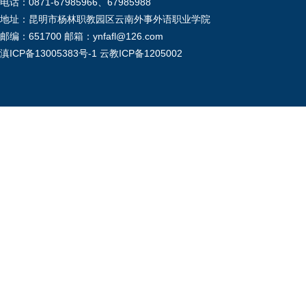
电话：0871-67985966、67985988
地址：昆明市杨林职教园区云南外事外语职业学院
邮编：651700 邮箱：ynfafl@126.com
滇ICP备13005383号-1
云教ICP备1205002