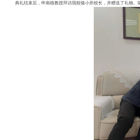
典礼结束后，申南植教授拜访我校骆小所校长，并赠送了礼物。骆