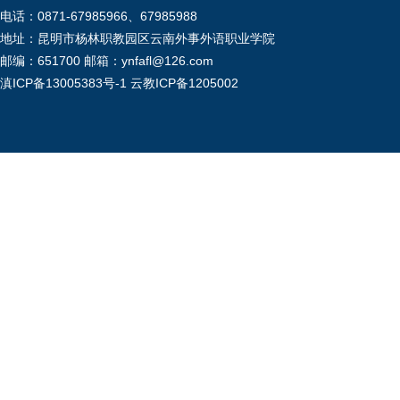
电话：0871-67985966、67985988
地址：昆明市杨林职教园区云南外事外语职业学院
邮编：651700 邮箱：ynfafl@126.com
滇ICP备13005383号-1
云教ICP备1205002