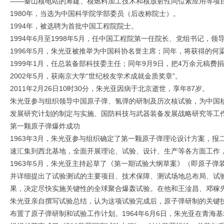
——秦山核电站的筹建、核燃料加工技术和核放射性同位素应用等项
1980年，当选为中国科学院学部委员（后改称院士）。
1994年，被选聘为首批中国工程院院士。
1994年6月至1998年5月，任中国工程院第一任院长、党组书记
1996年5月，朱光亚被推举为中国科协名誉主席；同年，将获得的何
1999年1月，任总装备部科技委主任；同年9月9日，把4万余元稿费
2002年5月，获南京大学“世纪校友学术成就金质奖章”。
2011年2月26日10时30分，朱光亚因病于北京逝世，享年87岁。
朱光亚参与组织领导中国原子弹、氢弹的研制及历次核试验，为中国
发展研究计划的制定与实施、国防科技与武器装备发展战略研究等工作。
第一颗原子弹爆炸成功
1963年3月，朱光亚参与组织确定了第一颗原子弹理论设计方案，
速汇集到西北基地，全面开展理论、试验、设计、生产等各方面工作
1963年5月，朱光亚主持起草了《第一期试验大纲草案》（即原子
并详细提出了试验测试的主要项目、技术保障、测试场地总布局、试
果，决定尽快实施关键性的全球聚合爆轰试验。在他和王淦昌、邓稼先
朱光亚亲自撰写试验总结，认为这项试验完成后，原子弹研制的关键技术
布置了原子弹研制和试验工作计划。1964年6月6日，朱光亚在青海