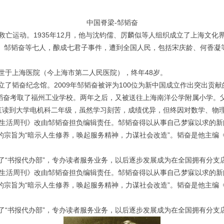
中国脊梁-邹韬奋
日救亡运动。1935年12月，他与沈钧儒、厉麟似等人组织成立了上海文化界
、邹韬奋等七人，酿成七君子事件，遭到全国人民，包括宋庆龄、何香凝
幸逝世于上海医院（今上海市第二人民医院），终年48岁。
立了韬奋纪念馆。2009年邹韬奋被评为100位为新中国成立作出突出贡
邹韬奋考取了福州工业学校。两年之后，又被送往上海南洋公学附属小学。
一直读到大学电机科二年级，虽然学习刻苦，成绩优异，但终因对数学、物
，《生活周刊》改由邹韬奋担负编辑责任。邹韬奋得以从事自己梦寐以求的
的宗旨为“暗示人生修养，唤起服务精神，力谋社会改造”。韬奋是他主编
了“书报代办部”，专办读者服务业务，以后逐步发展成为在全国拥有分支
，《生活周刊》改由邹韬奋担负编辑责任。邹韬奋得以从事自己梦寐以求的
的宗旨为“暗示人生修养，唤起服务精神，力谋社会改造”。韬奋是他主编
了“书报代办部”，专办读者服务业务，以后逐步发展成为在全国拥有分支