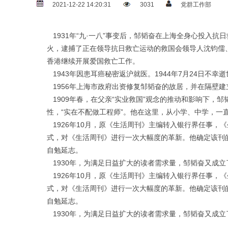
2021-12-22 14:20:31
3031
党群工作部
1931年“九·一八”事变后，邹韬奋在上海全身心投入抗
火，逮捕了正在领导抗日救亡运动的救国会领导人沈钧儒
香港继续开展爱国救亡工作。
1943年因患耳癌秘密返沪就医。1944年7月24日不
1956年上海市政府出资修复邹韬奋的故居，并在隔壁建
1909年春，在父亲“实业救国”观念的推动和影响下，
性，“实在不配做工程师”。他在这里，从小学、中学，
1926年10月，原《生活周刊》主编转入银行界任事
式，对《生活周刊》进行一次大幅度的革新。他确定该刊
自勉延志。
1930年，为满足日益扩大的读者需求量，邹韬奋又成立
1926年10月，原《生活周刊》主编转入银行界任事
式，对《生活周刊》进行一次大幅度的革新。他确定该刊
自勉延志。
1930年，为满足日益扩大的读者需求量，邹韬奋又成立