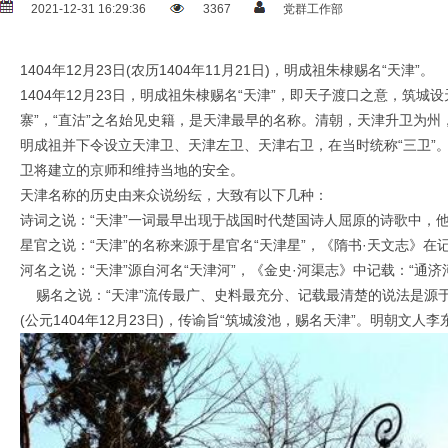
2021-12-31 16:29:36
3367
党群工作部
1404年12月23日(农历1404年11月21日)，明成祖朱棣赐名“天津”。
1404年12月23日，明成祖朱棣赐名“天津”，即天子渡口之意，
寨”，“直沽”之名始见史籍，是天津最早的名称。清朝，天津升卫为州
明成祖并下令设立天津卫、天津左卫、天津右卫，在当时统称“三卫”。
卫将建立的京师和维持当地的安全。
天津名称的历史由来众说纷纭，大致有以下几种：
诗词之说：“天津”一词最早出现于战国时代楚国诗人屈原的诗歌中，
星官之说：“天津”的名称来源于星官名“天津星”，《隋书·天文志》在
河名之说：“天津”源自河名“天津河”，《金史·河渠志》中记载：“
赐名之说：“天津”流传最广、史料最充分、记载最清楚的说法是源于
(公元1404年12月23日)，传谕旨“筑城浚池，赐名天津”。明朝