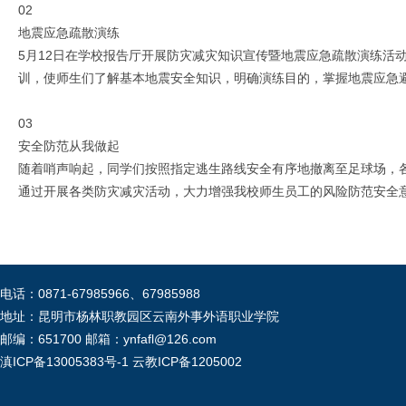
02
地震应急疏散演练
5月12日在学校报告厅开展防灾减灾知识宣传暨地震应急疏散演练活
训，使师生们了解基本地震安全知识，明确演练目的，掌握地震应急
03
安全防范从我做起
随着哨声响起，同学们按照指定逃生路线安全有序地撤离至足球场，
通过开展各类防灾减灾活动，大力增强我校师生员工的风险防范安全
电话：0871-67985966、67985988
地址：昆明市杨林职教园区云南外事外语职业学院
邮编：651700 邮箱：ynfafl@126.com
滇ICP备13005383号-1
云教ICP备1205002