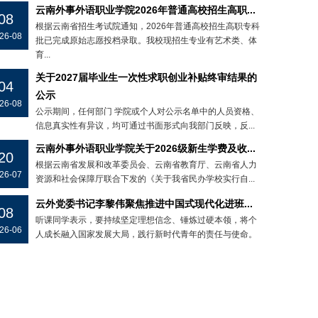
云南外事外语职业学院2026年普通高校招生高职...
08
根据云南省招生考试院通知，2026年普通高校招生高职专科
26-08
批已完成原始志愿投档录取。我校现招生专业有艺术类、体
育...
关于2027届毕业生一次性求职创业补贴终审结果的
04
公示
26-08
公示期间，任何部门 学院或个人对公示名单中的人员资格、
信息真实性有异议，均可通过书面形式向我部门反映，反...
云南外事外语职业学院关于2026级新生学费及收...
20
根据云南省发展和改革委员会、云南省教育厅、云南省人力
26-07
资源和社会保障厅联合下发的《关于我省民办学校实行自...
云外党委书记李黎伟聚焦推进中国式现代化进班...
08
听课同学表示，要持续坚定理想信念、锤炼过硬本领，将个
26-06
人成长融入国家发展大局，践行新时代青年的责任与使命。