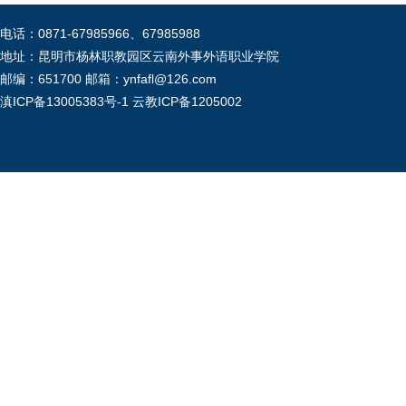
电话：0871-67985966、67985988
地址：昆明市杨林职教园区云南外事外语职业学院
邮编：651700 邮箱：ynfafl@126.com
滇ICP备13005383号-1
云教ICP备1205002