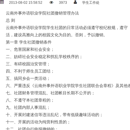
2013-08-02 15:58:52
3973
学生工作处
云南外事外语职业学院社团撤销管理办法
总 则
云南外事外语职业学院学生社团的日常活动必须遵守校纪校规，遵守
活，建设高雅向上的校园文化为目的。否则，予以撤销。
第一章 学生社团撤销条件
一、危害国家和社会安全；
二、妨碍社会安全稳定和扰乱学校秩序的；
三、有碍校园治安管理；
四、不利于师生员工团结；
五、搞同乡会一类活动；
六、严重违反《云南外事外语职业学院学生社团联合会章程》及其他
七、社团财务管理混乱、社团帐目长期不公开的；
八、不遵守本社团章程的；
九、社团内部人事混乱；
十、开展封建迷信等违法乱纪，带有低级趣味活动的；
十一、开展的活动为纯营利性质的；
十二、社团自行申报撤销的；