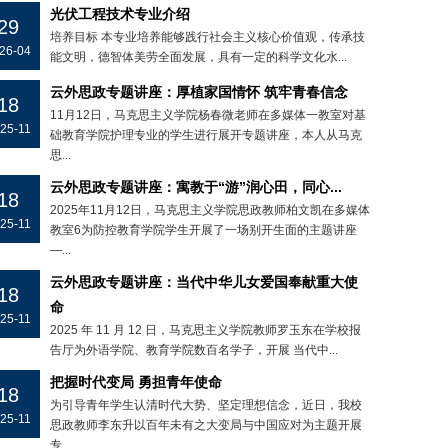
光伏工程技术专业介绍
29
培养目标 本专业培养能够践行社会主义核心价值观，传承技
26-04
能文明，德智体美劳全面发展，具有一定的科学文化水...
云外思政专题讲座：厚植家国情怀 筑牢青春信念
18
11月12日，马克思主义学院杨春微老师在多媒体一教室对基
25-11
础教育学院护理专业的学生进行展开专题讲座，本人从马克
思...
云外思政专题讲座：寓教于“游”润心田，同心...
18
2025年11月12日，马克思主义学院思政教师柏文凯在多媒体
25-11
教室6为防控教育学院学生开展了一场别开生面的主题讲座
—...
云外思政专题讲座：当代中华儿女爱国奉献重大使
18
命
25-11
2025 年 11 月 12 日，马克思主义学院教师罗玉东在学校报
告厅为外语学院、教育学院数百名学子，开展 当代中...
把握时代变局 勇担青年使命
18
为引导青年学生认清时代大势、坚定理想信念，近日，我校
25-11
思政教师李东升以百年未有之大变局与中国应对为主题开展
专...