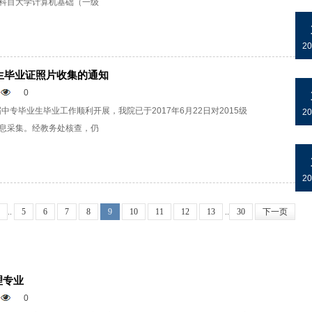
科目大学计算机基础（一级
20
业生毕业证照片收集的通知
0
届中专毕业生毕业工作顺利开展，我院已于2017年6月22日对2015级
20
息采集。经教务处核查，仍
20
..
5
6
7
8
9
10
11
12
13
..
30
下一页
理专业
0