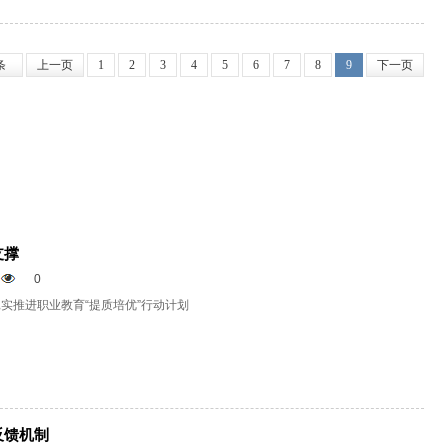
条
上一页
1
2
3
4
5
6
7
8
9
下一页
支撑
0
实推进职业教育“提质培优”行动计划
反馈机制