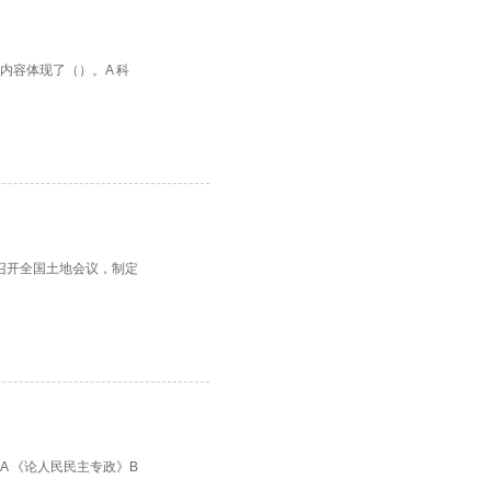
内容体现了（）。A 科
坡召开全国土地会议，制定
 《论人民民主专政》B