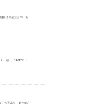
时期新道路的宣言书，标
（）进行。A 解放区B
豫省工作委员会，对外称八