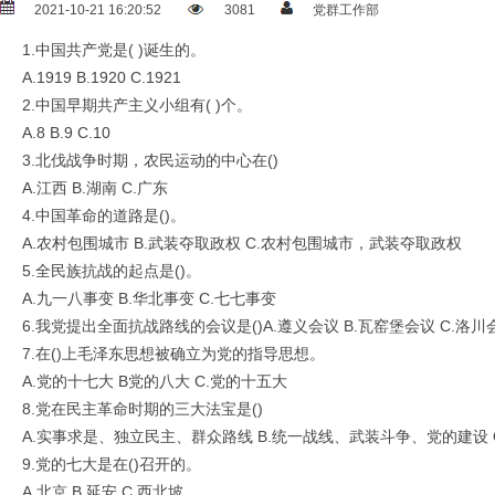
2021-10-21 16:20:52
3081
党群工作部
1.中国共产党是( )诞生的。
A.1919 B.1920 C.1921
2.中国早期共产主义小组有( )个。
A.8 B.9 C.10
3.北伐战争时期，农民运动的中心在()
A.江西 B.湖南 C.广东
4.中国革命的道路是()。
A.农村包围城市 B.武装夺取政权 C.农村包围城市，武装夺取政权
5.全民族抗战的起点是()。
A.九一八事变 B.华北事变 C.七七事变
6.我党提出全面抗战路线的会议是()A.遵义会议 B.瓦窑堡会议 C.洛川
7.在()上毛泽东思想被确立为党的指导思想。
A.党的十七大 B党的八大 C.党的十五大
8.党在民主革命时期的三大法宝是()
A.实事求是、独立民主、群众路线 B.统一战线、武装斗争、党的建设
9.党的七大是在()召开的。
A.北京 B.延安 C.西北坡