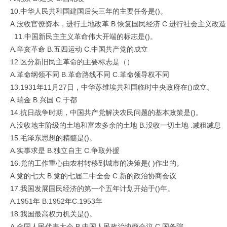
10.中华人民共和国建国后头三年的主要任务是()。
A.没收官僚资本，进行土地改革 B.恢复国民经济
11.中国新民主主义革命伟大开端的标志是()。
A.辛亥革命 B.五四运动 C.中国共产党的成立
12.区分新旧民主革命的主要标志是（）
A.革命纲领不同 B.革命路线不同 C.革命领导权不同
13.1931年11月27日，中华苏维埃共和国临时中央政府在()成立。
A.瑞金 B.兴国 C.于都
14.抗日战争时期，中国共产党解决农民问题的基本政策是()。
A.没收地主阶级的土地和富农多余的土地 B.没收一切土地 .减租减息
15.毛泽东思想的精髓是()。
A.实事求是 B.独立自主 C.争取外援
16.党的工作重心由农村转移到城市的决策是( )作出的。
A.党的七大 B.党的七届二中全会 C.新的政治协商会议
17.我国发展国民经济的第一个五年计划开始于()年。
A.1951年 B.1952年C.1953年
18.我国最高权力机关是()。
A.全国人民代表大会 B.中国人民政治协商会议 C.国务院