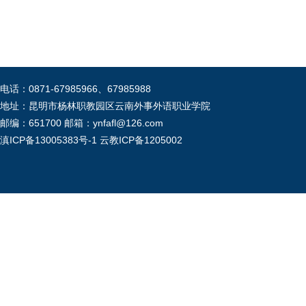
电话：0871-67985966、67985988
地址：昆明市杨林职教园区云南外事外语职业学院
邮编：651700 邮箱：ynfafl@126.com
滇ICP备13005383号-1
云教ICP备1205002